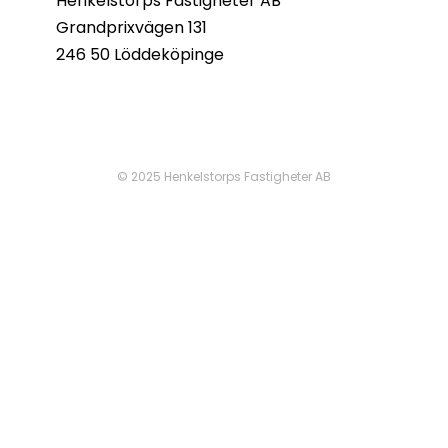
Henkelstorps Fastigheter AB
Grandprixvägen 131
246 50 Löddeköpinge
© 2025 Henkelstorps Fastigheter AB