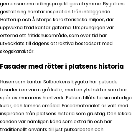
gemensamma odlingsprojekt ges utrymme. Bygatans
gestaltning hämtar inspiration från intilliggande
Hofterup och Ålstorps karakteristiska miljöer, där
uppvuxna träd kantar gatorna. Ursprungligen var
orterna ett fritidshusområde, som över tid har
utvecklats till dagens attraktiva bostadsort med
skogskaraktär.
Fasader med rötter i platsens historia
Husen som kantar Solbackens bygata har putsade
fasader i en varm grå kulör, med en ytstruktur som bär
spår av murarens hantverk. Putsen tillåts ha sin naturliga
kulör, och lämnas omålad. Fasadmaterialet är valt med
inspiration från platsens historia som grustag. Den lokala
sanden var nämligen känd som extra fin och har
traditionellt använts till just putsarbeten och