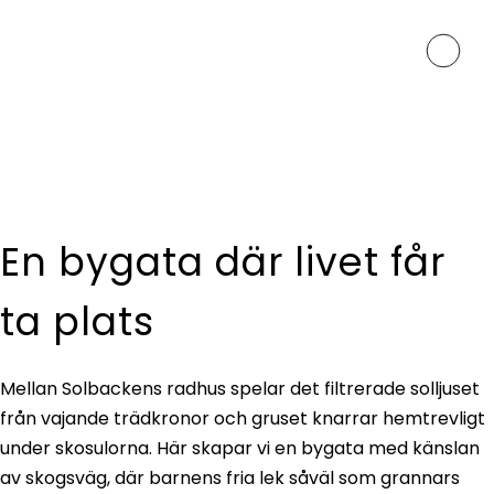
I harmoni med naturen
En bygata där livet får
ta plats
Mellan Solbackens radhus spelar det filtrerade solljuset
från vajande trädkronor och gruset knarrar hemtrevligt
under skosulorna. Här skapar vi en bygata med känslan
av skogsväg, där barnens fria lek såväl som grannars