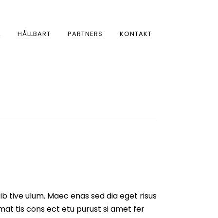
L
HÅLLBART
PARTNERS
KONTAKT
b tive ulum. Maec enas sed dia eget risus
mat tis cons ect etu purust si amet fer