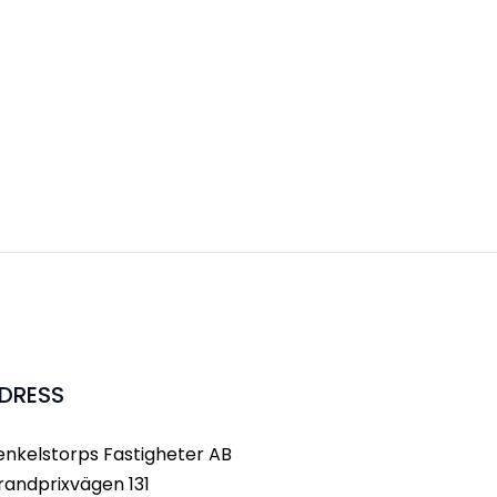
DRESS
enkelstorps Fastigheter AB
randprixvägen 131