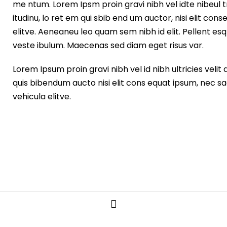
me ntum. Lorem Ipsm proin gravi nibh vel idte nibeul tr
itudinu, lo ret em qui sbib end um auctor, nisi elit cons
elitve. Aeneaneu leo quam sem nibh id elit. Pellent e
veste ibulum. Maecenas sed diam eget risus var.
Lorem Ipsum proin gravi nibh vel id nibh ultricies velit a
quis bibendum aucto nisi elit cons equat ipsum, nec sagit
vehicula elitve.