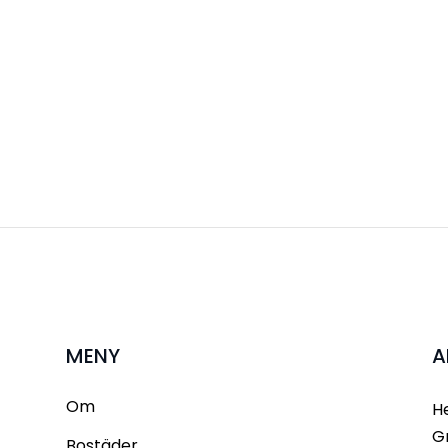
MENY
A
Om
H
G
Bostäder