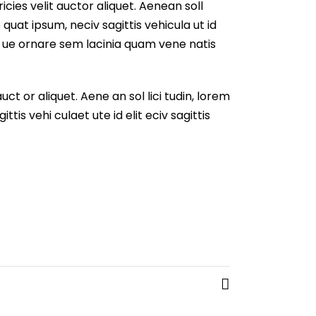
icies velit auctor aliquet. Aenean soll
e quat ipsum, neciv sagittis vehicula ut id
sq ue ornare sem lacinia quam vene natis
uct or aliquet. Aene an sol lici tudin, lorem
tis vehi culaet ute id elit eciv sagittis